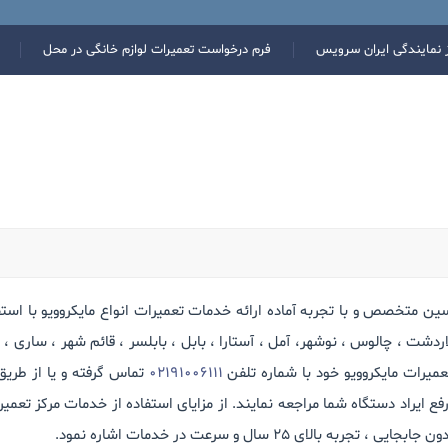
ز نمایندگی ایران سرویس
فرم درخواست تعمیرات لوازم خانگی در محل
میرات تعمیرچی با دارا بودن بیش از 100 تکنسین متخصص و با تجربه آماده ارائه خدمات تعمیرات انواع 
دشت ، چالوس ، نوشهر، آمل ، آستارا ، بابل ، بابلسر ، قائم شهر ، ساری ، گلو
یرات مایکروویو خود با شماره تلفن
02191006111
تماس گرفته و یا از طری
 25 سال و سرعت در خدمات اشاره نمود.