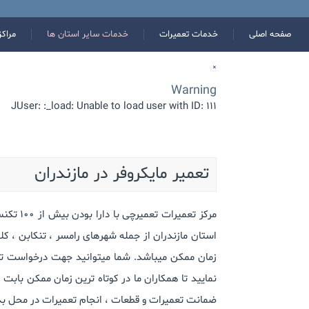
صفحه اصلی
خدمات تعمیرات
خدمات سایر استان ها
مراک
×
Warning
JUser: :_load: Unable to load user with ID: 111
تعمیر مایکروفر در مازندران
مرکز تع
استان مازندران از جمله شهرهای رامسر ، تنکابن ، کلار
زمان ممکن میباشد. شما میتوانید جهت درخواست تعم
ضمانت تعمیرات و قطعات ، انجام تعمیرات در محل بدون جابجایی ، تجربه بالای